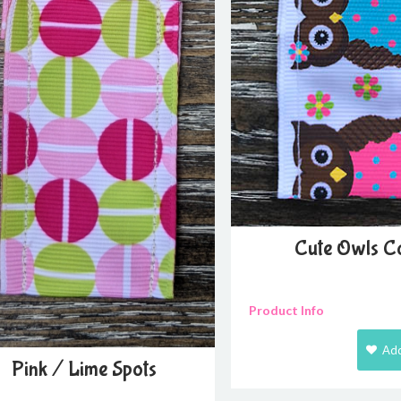
Cute Owls C
Product Info
Add
Pink / Lime Spots