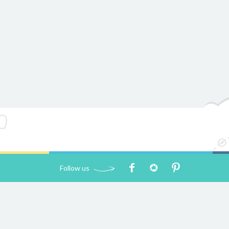
Il nostro team
replica alexander mcqueen scarpe
è
Follow us
un pool di professionisti ed esperti con una storia di
grandi successi. Abbiamo collaborazioni continue con
aziende che ci affidano parti integranti
pas cher rolex
submariner
della loro attività, poiché ci impegniamo a
fornire servizi e
cheap replica rolex uk
soluzioni di