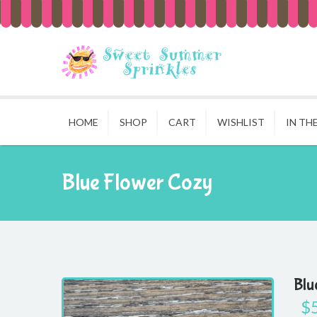
HOME
SHOP
CART
WISHLIST
IN TH
Blue Flower Cozy
Blu
$