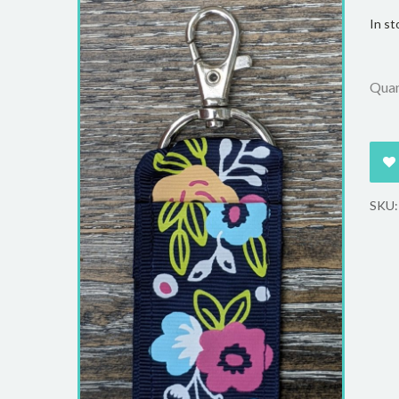
In st
Quan
SKU