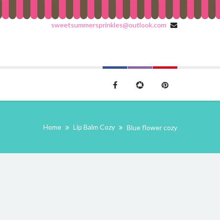
sweetsummersprinkles@outlook.com
Home
Lip Balm Cozy
Blue flower cozy