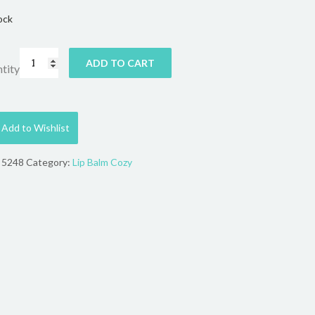
ock
ADD TO CART
tity
Add to Wishlist
:
5248
Category:
Lip Balm Cozy