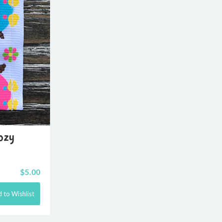
ozy
$
5.00
 to Wishlist